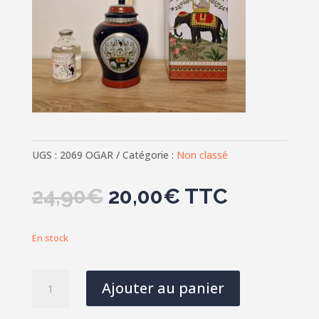
UGS :
2069 OGAR
Catégorie :
Non classé
Le
Le
24,90
€
20,00
€
TTC
prix
prix
initial
actuel
En stock
était :
est :
24,90€.
20,00€.
quantité
Ajouter au panier
de
Diffuseur