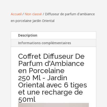
de
parfum
Accueil
/
Non classé
/ Diffuseur de parfum d’ambiance
d'ambiance
en porcelaine Jardin Oriental
en
porcelaine
Description
Jardin
Informations complémentaires
Oriental
Coffret Diffuseur De
Parfum d'Ambiance
en Porcelaine
250 Ml - Jardin
Oriental avec 6 tiges
et une recharge de
50ml