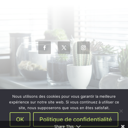
Nous utilisons des cookies pour vous garantir la meilleure
expérience sur notre site web. Si vous continuez à utiliser ce
site, nous supposerons que vous en êtes satisfait.
Copyright 2017-2024 – Designed by
My Press Web
–
OK
Politique de confidentialité
Mentions Légales
–
CGV
Share This