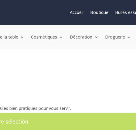
Accueil
Boutique
Huiles esse
e la table
Cosmétiques
Décoration
Droguerie
siles bien pratiques pour vous servir.
e sélection.