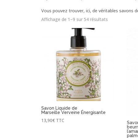
Vous pouvez trouver, ici, de véritables savons de
Trié
Affichage de 1–9 sur 54 résultats
par
popularité
Savon Liquide de
Marseille Verveine Énergisante
13,90
€
TTC
Savo
beurr
l’ama
palm