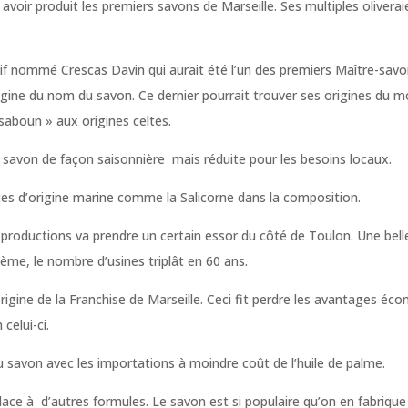
e a avoir produit les premiers savons de Marseille. Ses multiples olive
 juif nommé Crescas Davin qui aurait été l’un des premiers Maître-s
origine du nom du savon. Ce dernier pourrait trouver ses origines du m
saboun » aux origines celtes.
ur savon de façon saisonnière mais réduite pour les besoins locaux.
tes d’origine marine comme la Salicorne dans la composition.
 productions va prendre un certain essor du côté de Toulon. Une belle 
Ième, le nombre d’usines triplât en 60 ans.
 l’origine de la Franchise de Marseille. Ceci fit perdre les avantages 
celui-ci.
u savon avec les importations à moindre coût de l’huile de palme.
place à d’autres formules. Le savon est si populaire qu’on en fabriqu