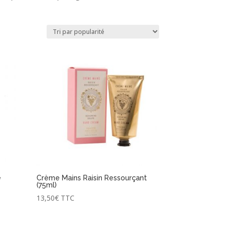
e
Crème Mains Raisin Ressourçant
(75ml)
13,50
€
TTC