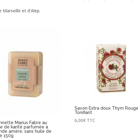
 Marseille et d’Alep.
Savon Extra doux Thym Roug
Tonifiant
6,00
€
TTC
nnette Marius Fabre au
e de karité parfumée à
nde amère, sans huile de
e 150g