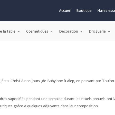
Accueil
Boutique
Huiles esse
e la table
Cosmétiques
Décoration
Droguerie
Jésus-Christ à nos jours ,de Babylone à Alep, en passant par Toulon s
dres saponifiés pendant une semaine durant les rituels annuels ont la
eutiques grâce à quelques adjuvants dans leur composition.