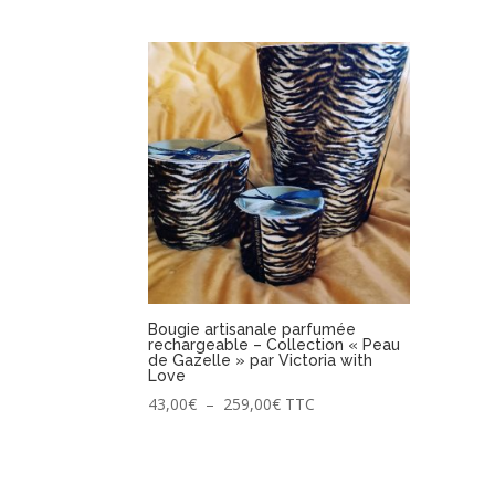
prix :
19,00€
à
105,00€
Bougie artisanale parfumée
rechargeable – Collection « Peau
de Gazelle » par Victoria with
Love
Plage
43,00
€
–
259,00
€
TTC
de
prix :
43,00€