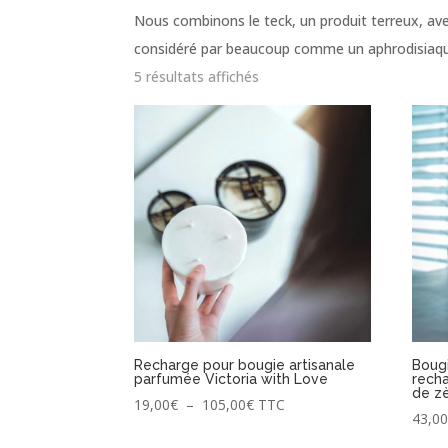
Nous combinons le teck, un produit terreux, ave
considéré par beaucoup comme un aphrodisiaque –
Trié
5 résultats affichés
par
popularité
Recharge pour bougie artisanale
Boug
parfumée Victoria with Love
recha
de zè
Plage
19,00
€
–
105,00
€
TTC
43,0
de