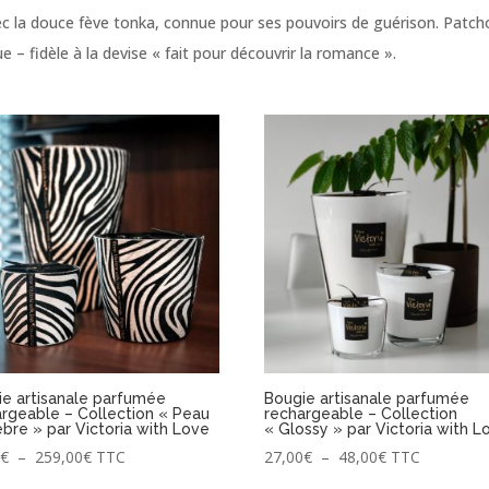
c la douce fève tonka, connue pour ses pouvoirs de guérison. Patcho
 fidèle à la devise « fait pour découvrir la romance ».
ie artisanale parfumée
Bougie artisanale parfumée
rgeable – Collection « Peau
rechargeable – Collection
bre » par Victoria with Love
« Glossy » par Victoria with L
Plage
Plage
0
€
–
259,00
€
TTC
27,00
€
–
48,00
€
TTC
de
de