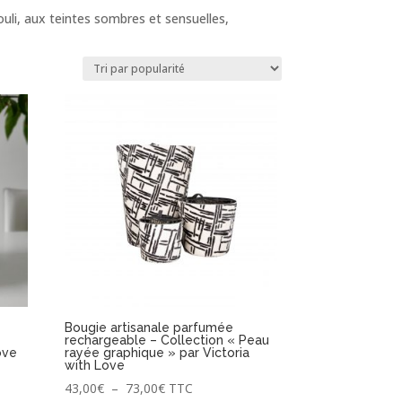
uli, aux teintes sombres et sensuelles,
Bougie artisanale parfumée
rechargeable – Collection « Peau
ove
rayée graphique » par Victoria
with Love
Plage
43,00
€
–
73,00
€
TTC