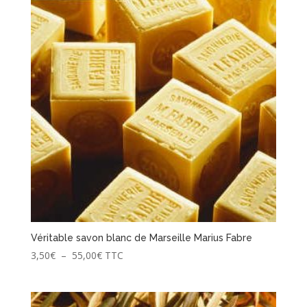
popularité
Véritable savon blanc de Marseille Marius Fabre
Plage
3,50
€
–
55,00
€
TTC
de
prix :
3,50€