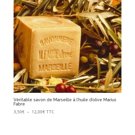
à
55,00€
Véritable savon de Marseille à l’huile d’olive Marius
Fabre
Plage
3,50
€
–
12,00
€
TTC
de
prix :
3,50€