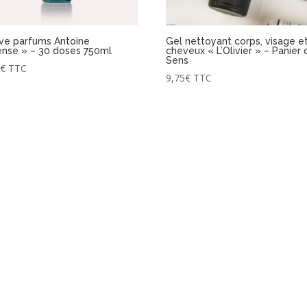
ive parfums Antoine
Gel nettoyant corps, visage e
tense » – 30 doses 750ml
cheveux « L’Olivier » – Panier
Sens
0
€
TTC
9,75
€
TTC