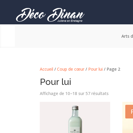
Arts d
Accueil
/
Coup de cœur
/
Pour lui
/ Page 2
Pour lui
Trié
Affichage de 10–18 sur 57 résultats
par
popularité