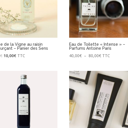
 de la Vigne au raisin
Eau de Toilette « Intense » –
urçant – Panier des Sens
Parfums Antoine Paris
Le
Le
Plage
0
€
10,00
€
TTC
40,00
€
–
80,00
€
TTC
prix
prix
de
initial
actuel
prix :
était :
est :
40,00€
13,90€.
10,00€.
à
80,00€