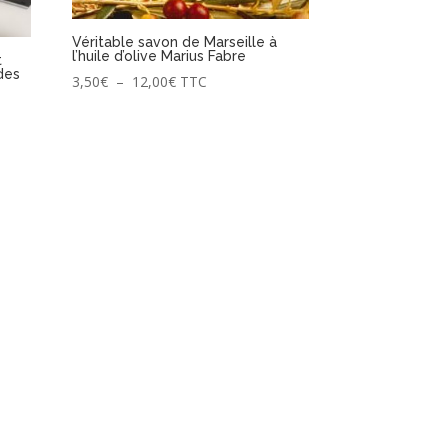
Véritable savon de Marseille à
l’huile d’olive Marius Fabre
t
 des
Plage
3,50
€
–
12,00
€
TTC
de
prix :
3,50€
à
12,00€