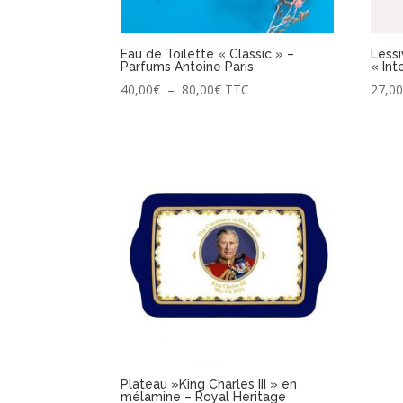
Eau de Toilette « Classic » –
Less
Parfums Antoine Paris
« In
Plage
40,00
€
–
80,00
€
TTC
27,0
de
prix :
40,00€
à
80,00€
Plateau »King Charles III » en
mélamine – Royal Heritage