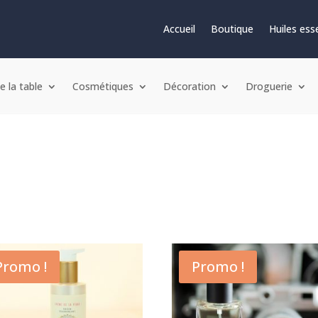
Accueil
Boutique
Huiles esse
e la table
Cosmétiques
Décoration
Droguerie
Promo !
Promo !