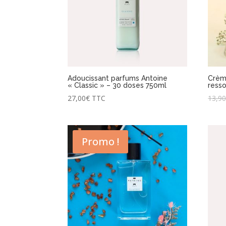
Adoucissant parfums Antoine
Crème
« Classic » – 30 doses 750ml
resso
27,00
€
TTC
13,9
Promo !